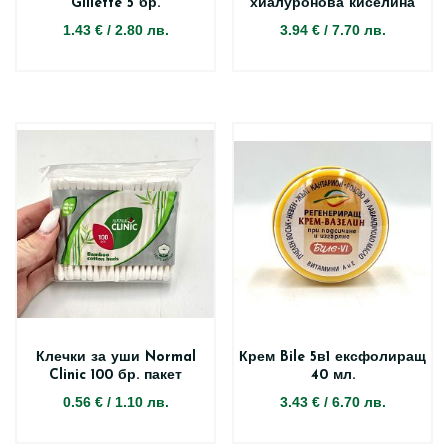
Gillette 5 бр.
хиалуронова киселина
1.43 €
/
2.80 лв.
3.94 €
/
7.70 лв.
Клечки за уши Normal
Крем Bile 5в1 ексфолиращ
Clinic 100 бр. пакет
40 мл.
0.56 €
/
1.10 лв.
3.43 €
/
6.70 лв.