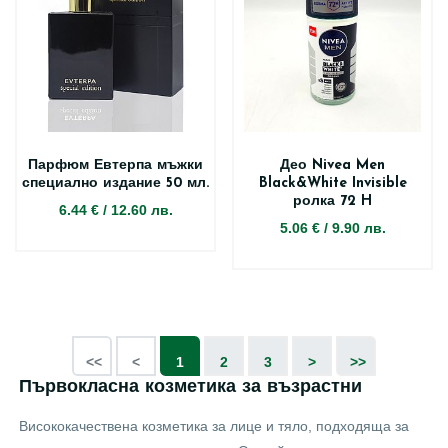
Парфюм Евтерпа мъжки
Део Nivea Men
специално издание 50 мл.
Black&White Invisible
ролка 72 H
6.44 €
/
12.60 лв.
5.06 €
/
9.90 лв.
<<
<
1
2
3
>
>>
Първокласна козметика за възрастни
Висококачествена козметика за лице и тяло, подходяща за