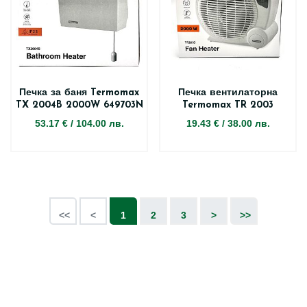
Печка за баня Termomax
Печка вентилаторна
TX 2004B 2000W 649703N
Termomax TR 2003
53.17 €
/
104.00 лв.
19.43 €
/
38.00 лв.
<<
<
1
2
3
>
>>