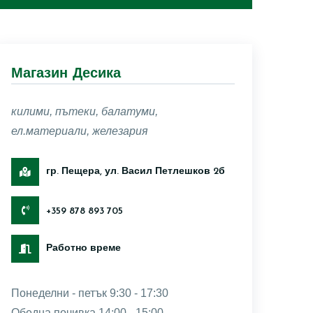
Магазин Десика
килими, пътеки, балатуми,
ел.материали, железария
гр. Пещера, ул. Васил Петлешков 2б
+359 878 893 705
Работно време
Понеделни - петък 9:30 - 17:30
Обедна почивка 14:00 - 15:00