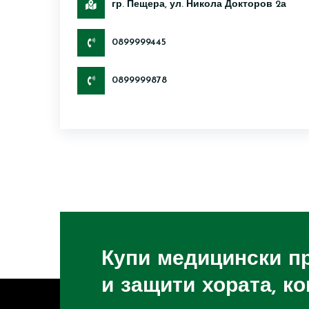
гр. Пещера, ул. Никола Докторов 2а
0899999445
0899999878
Купи медицински п
и защити хората, к