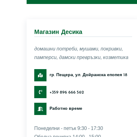
Магазин Десика
домашни потреби, мушами, покривки,
памперси, дамски превръзки, козметика
гр. Пещера, ул. Дойранска епопея 18
+359 896 666 562
Работно време
Понеделни - петък 9:30 - 17:30
Обедна почивка 14:00 - 15:00