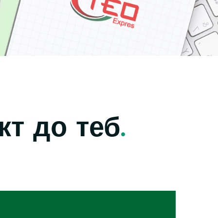
кт до теб
.