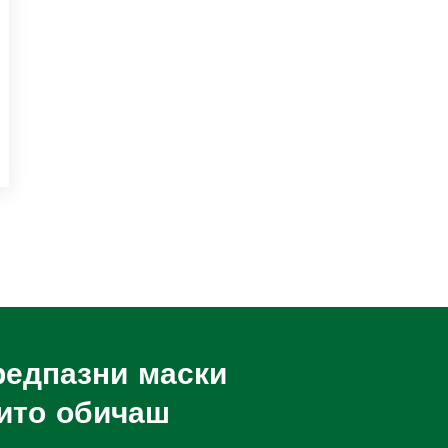
редпазни маски
оито обичаш