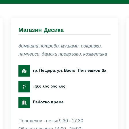
Магазин Десика
домашни потреби, мушами, покривки,
памперси, дамски превръзки, козметика
гр. Пещера, ул. Васил Петлешков 2а
+359 899 999 692
Работно време
Понеделни - петък 9:30 - 17:30
Обедна почивка 14:00 - 15:00