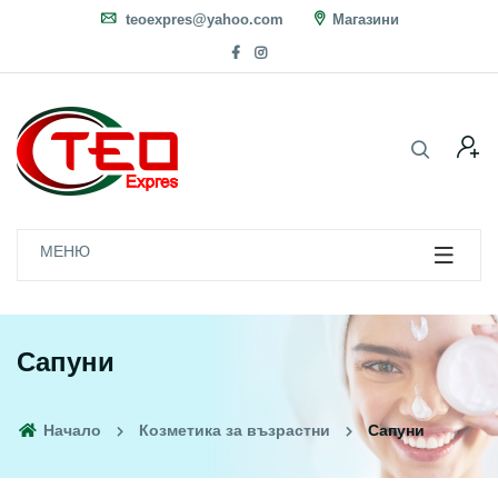
teoexpres@yahoo.com
Магазини
МЕНЮ
Сапуни
Начало
Козметика за възрастни
Сапуни