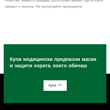
почистват нежно и придават дълготраен аромат. Ще усетите
свежест и чистота. Не пропускайте промоцията.
Купи медицински предпазни маски
и защити хората, които обичаш
Купи