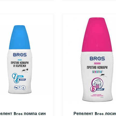
елент Bros помпа син
Репелент Bros лоси