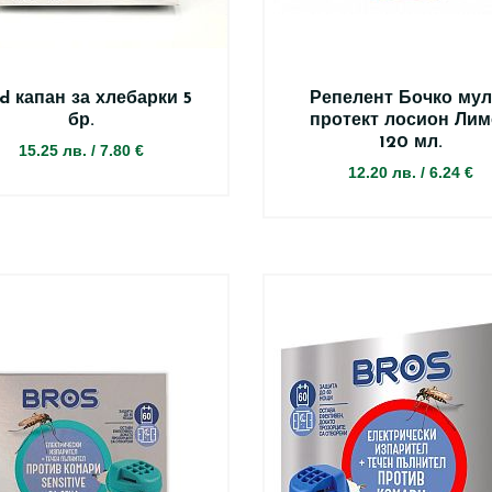
d капан за хлебарки 5
Репелент Бочко мул
бр.
протект лосион Лим
120 мл.
15.25 лв.
/
7.80 €
12.20 лв.
/
6.24 €