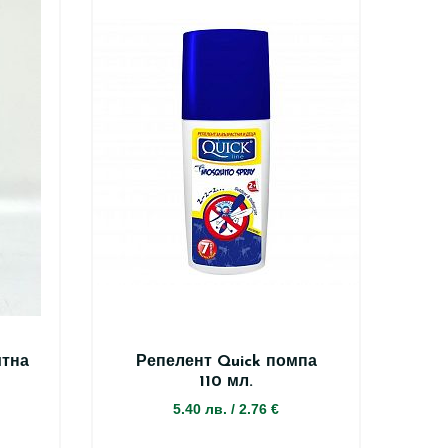
итна
Репелент Quick помпа
110 мл.
5.40 лв.
/
2.76 €