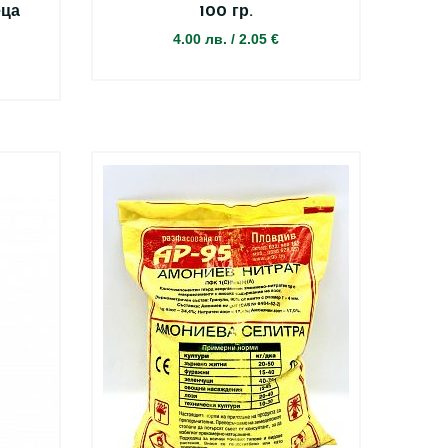
еца
100 гр.
4.00 лв.
/
2.05 €