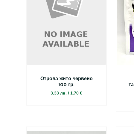
Отрова жито червено
100 гр.
та
3.33 лв.
/
1.70 €