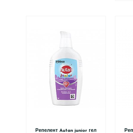
Репелент Autan junior гел
Реп