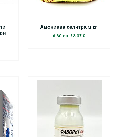
ти
Амониева селитра 2 кг.
он
6.60 лв.
/
3.37 €