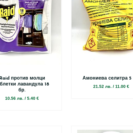
Raid против молци
Амониева селитра 5 
блетки лавандула 18
21.52 лв.
/
11.00 €
бр.
10.56 лв.
/
5.40 €