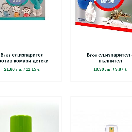
Bros ел.изпарител
Bros ел.изпарител 
ротив комари детски
пълнител
21.80 лв.
/
11.15 €
19.30 лв.
/
9.87 €