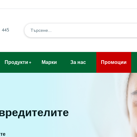
 445
Продукти
Марки
За нас
Промоции
 вредителите
ите