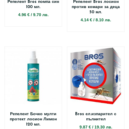
Репелент Bros помпа син
Репелент Bros лосион
100 мл.
против комари за деца
50 мл.
4.96 €
/
9.70 лв.
4.14 €
/
8.10 лв.
Репелент Бочко мулти
Bros ел.изпарител с
протект лосион Лимон
пълнител
120 мл.
9.87 €
/
19.30 лв.