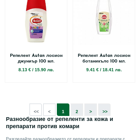
Репелент Autan лосион
Репелент Autan лосион
джуниър 100 мл.
ботаникълс 100 мл.
8.13 €
/
15.90 лв.
9.41 €
/
18.41 лв.
<<
<
1
2
>
>>
Разнообразие от репеленти за кожа и
препарати против комари
Разгледайте разнообразието от репеленти и препарати с