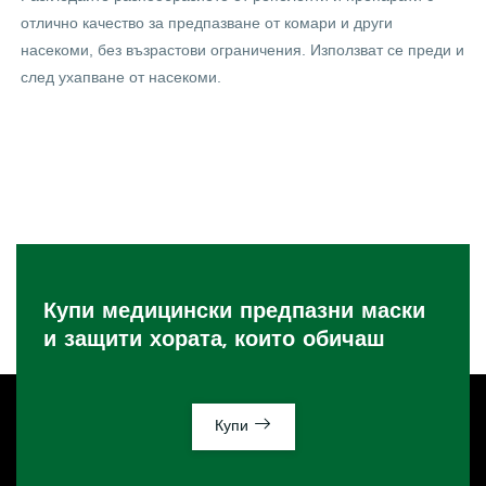
отлично качество за предпазване от комари и други
насекоми, без възрастови ограничения. Използват се преди и
след ухапване от насекоми.
Купи медицински предпазни маски
и защити хората, които обичаш
Купи