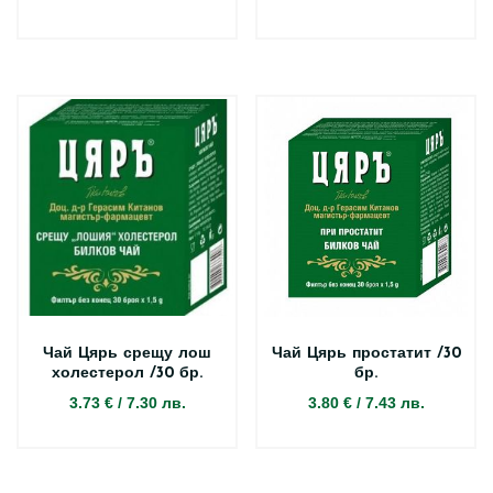
Чай Цярь срещу лош
Чай Цярь простатит /30
холестерол /30 бр.
бр.
3.73 €
/
7.30 лв.
3.80 €
/
7.43 лв.