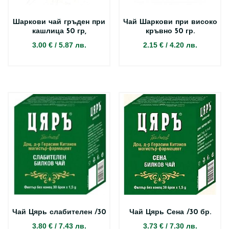
Шаркови чай гръден при
Чай Шаркови при високо
кашлица 50 гр,
кръвно 50 гр.
3.00 €
/
5.87 лв.
2.15 €
/
4.20 лв.
Чай Цярь слабителен /30
Чай Цярь Сена /30 бр.
3.80 €
/
7.43 лв.
3.73 €
/
7.30 лв.