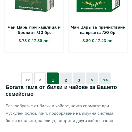
Чай Цярь при кашлица и
Чай Цярь за пречистване
бронхит /30 бр.
на кръвта /30 бр.
3.73 €
/
7.30 лв.
3.80 €
/
7.43 лв.
<<
<
1
2
3
>
>>
Богата гама от билки и чайове за Вашето
семейство
Разнообразие от билки и чайове, които спомагат при
мускулни болки, грип, подобряване на имунна система,
болки в ставите, кашлица, гастрит и други заболявания.