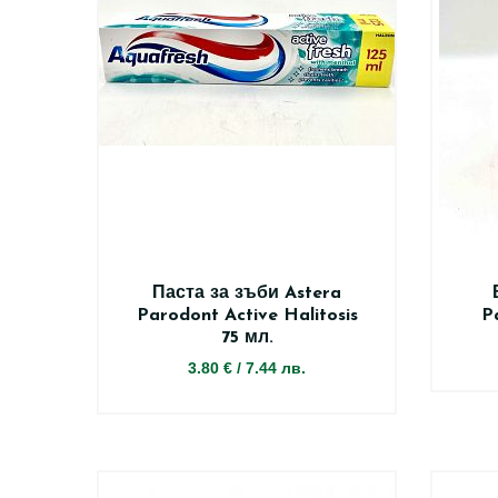
Паста за зъби Astera
Parodont Active Halitosis
P
75 мл.
3.80 €
/
7.44 лв.