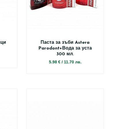
нци
Паста за зъби Astera
Parodont+Вода за уста
300 мл.
5.98 €
/
11.70 лв.