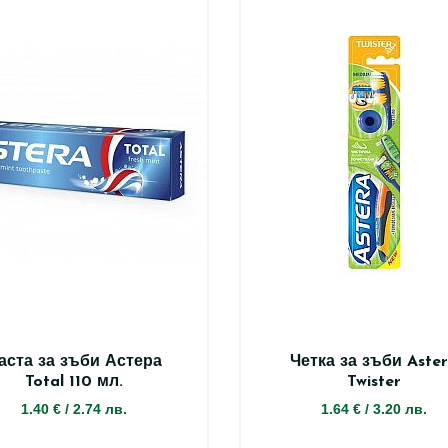
аста за зъби Астера
Четка за зъби Aste
Total 110 мл.
Twister
1.40 €
/
2.74 лв.
1.64 €
/
3.20 лв.