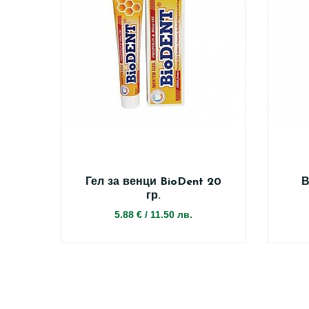
Гел за венци BioDent 20
В
гр.
5.88 €
/
11.50 лв.