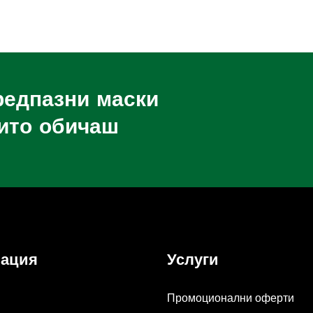
редпазни маски
оито обичаш
ация
Услуги
Промоционални оферти