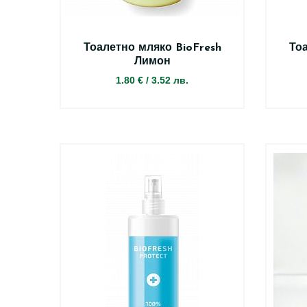
Тоалетно мляко BioFresh
Тоа
Лимон
1.80 €
/
3.52 лв.