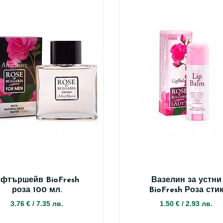
фтършейв BioFresh
Вазелин за устни
роза 100 мл.
BioFresh Роза сти
3.76 €
/
7.35 лв.
1.50 €
/
2.93 лв.