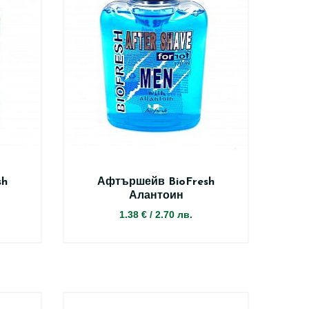
sh
Афтършейв BioFresh
Алантоин
1.38 €
/
2.70 лв.