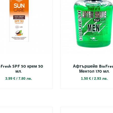
oFresh SPF 50 крем 50
Афтършейв BioFre
мл.
Ментол 170 мл.
3.99 €
/
7.80 лв.
1.50 €
/
2.93 лв.