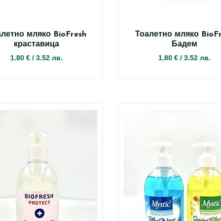
летно мляко BioFresh
Тоалетно мляко BioF
краставица
Бадем
1.80 €
/
3.52 лв.
1.80 €
/
3.52 лв.