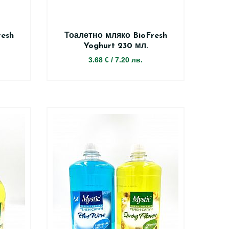
resh
Тоалетно мляко BioFresh
Yoghurt 230 мл.
3.68 €
/
7.20 лв.