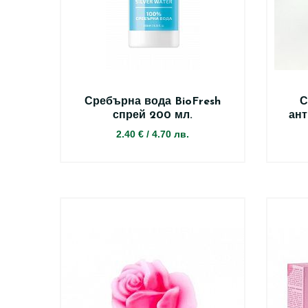
Сребърна вода BioFresh
С
спрей 200 мл.
ант
2.40 €
/
4.70 лв.