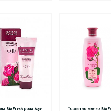
ем BioFresh роза Age
Тоалетно мляко BioF