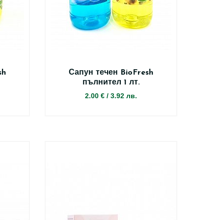
sh
Сапун течен BioFresh
пълнител 1 лт.
2.00 €
/
3.92 лв.