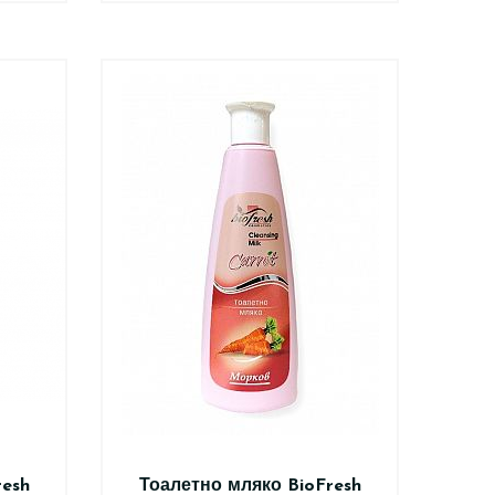
resh
Тоалетно мляко BioFresh