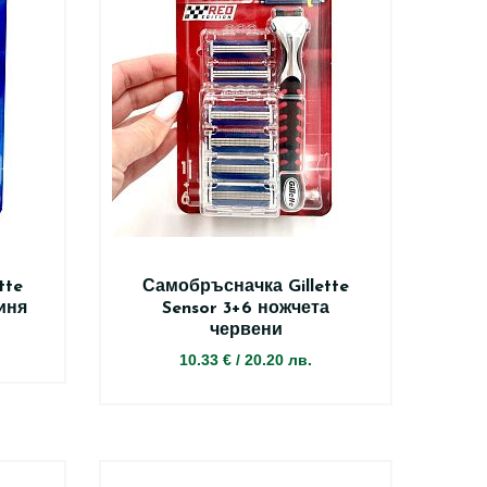
tte
Самобръсначка Gillette
иня
Sensor 3+6 ножчета
червени
10.33 €
/
20.20 лв.