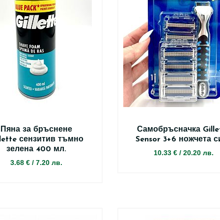
Пяна за бръснене
Самобръсначка Gille
llette сензитив тъмно
Sensor 3+6 ножчета с
зелена 400 мл.
10.33 €
/
20.20 лв.
3.68 €
/
7.20 лв.