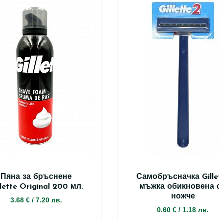
Пяна за бръснене
Самобръсначка Gille
llette Original 200 мл.
мъжка обикновена с
ножче
3.68 €
/
7.20 лв.
0.60 €
/
1.18 лв.