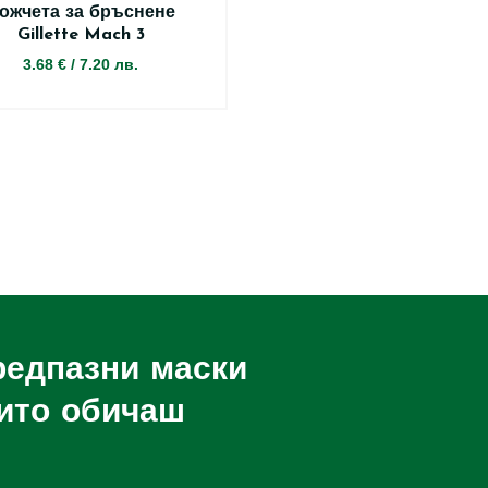
ожчета за бръснене
Gillette Mach 3
3.68 €
/
7.20 лв.
редпазни маски
оито обичаш