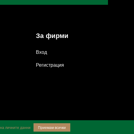
За фирми
Вход
Регистрация
 на личните данни
Приемам всички