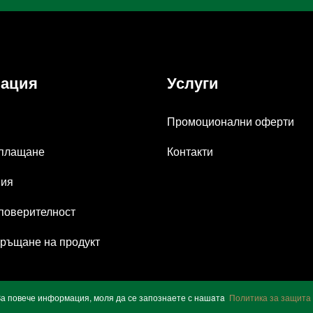
ация
Услуги
Промоционални оферти
 плащане
Контакти
вия
 поверителност
ръщане на продукт
. За повече информация, моля да се запознаете с нашaтa
Политика за защита