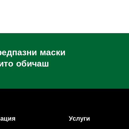
редпазни маски
оито обичаш
ация
Услуги