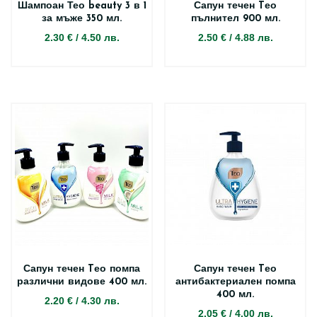
Шампоан Тео beauty 3 в 1
Сапун течен Tео
за мъже 350 мл.
пълнител 900 мл.
2.30 €
/
4.50 лв.
2.50 €
/
4.88 лв.
Сапун течен Tео помпа
Сапун течен Tео
различни видове 400 мл.
антибактериален помпа
400 мл.
2.20 €
/
4.30 лв.
2.05 €
/
4.00 лв.